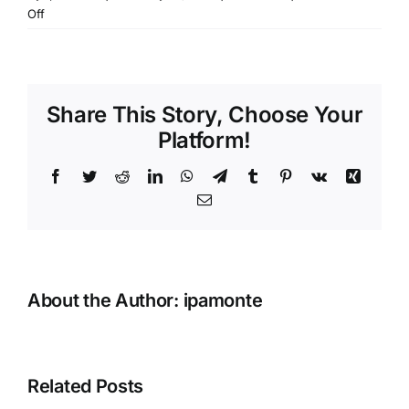
on
Off
Nastavak
aktivnosti
u
okviru
Share This Story, Choose Your
projekta
“Zajedno
Platform!
protiv
droge”
Facebook
Twitter
Reddit
LinkedIn
WhatsApp
Telegram
Tumblr
Pinterest
Vk
Xing
Email
About the Author:
ipamonte
Related Posts