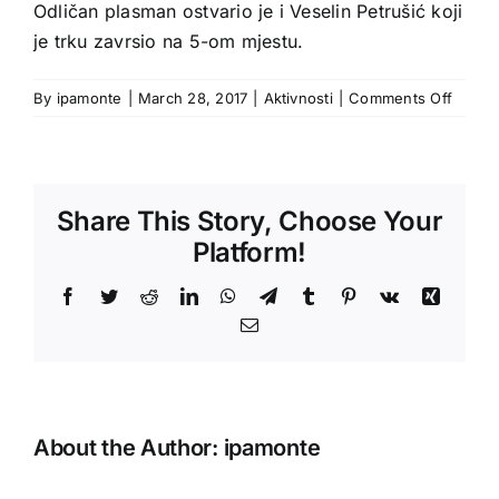
Odličan plasman ostvario je i Veselin Petrušić koji
je trku zavrsio na 5-om mjestu.
on
By
ipamonte
|
March 28, 2017
|
Aktivnosti
|
Comments Off
“Dani
trčanja
Podgor
Share This Story, Choose Your
Platform!
Facebook
Twitter
Reddit
LinkedIn
WhatsApp
Telegram
Tumblr
Pinterest
Vk
Xing
Email
About the Author:
ipamonte