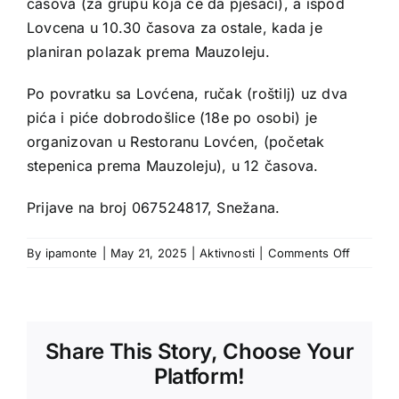
časova (za grupu koja će da pješači), a ispod
Lovcena u 10.30 časova za ostale, kada je
planiran polazak prema Mauzoleju.
Po povratku sa Lovćena, ručak (roštilj) uz dva
pića i piće dobrodošlice (18e po osobi) je
organizovan u Restoranu Lovćen, (početak
stepenica prema Mauzoleju), u 12 časova.
Prijave na broj 067524817, Snežana.
on
By
ipamonte
|
May 21, 2025
|
Aktivnosti
|
Comments Off
Share This Story, Choose Your
Platform!