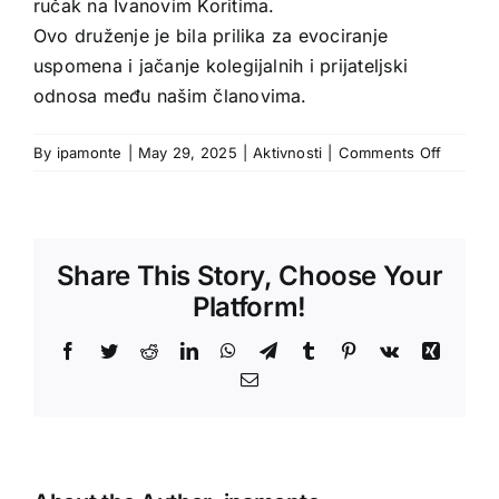
ručak na Ivanovim Koritima.
Ovo druženje je bila prilika za evociranje
uspomena i jačanje kolegijalnih i prijateljski
odnosa među našim članovima.
on
By
ipamonte
|
May 29, 2025
|
Aktivnosti
|
Comments Off
Share This Story, Choose Your
Platform!
Facebook
Twitter
Reddit
LinkedIn
WhatsApp
Telegram
Tumblr
Pinterest
Vk
Xing
Email