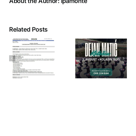
About the Author:
ipamonte
Related Posts
IPA Crna
IPA Crna
Gora
Gora