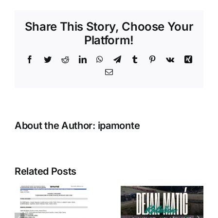
Share This Story, Choose Your
Platform!
Facebook
Twitter
Reddit
LinkedIn
WhatsApp
Telegram
Tumblr
Pinterest
Vk
Xing
Email
About the Author:
ipamonte
Related Posts