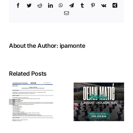
Facebook
Twitter
Reddit
LinkedIn
WhatsApp
Telegram
Tumblr
Pinterest
Vk
Xing
Email
About the Author:
ipamonte
Related Posts
IPA Crna
IPA Crna
Gora
Gora