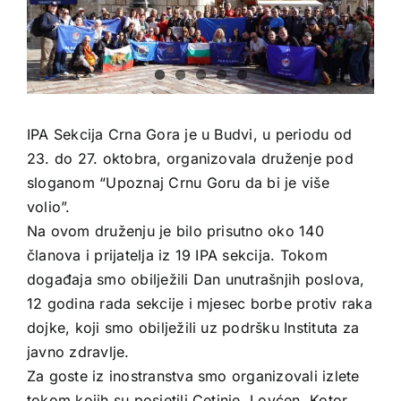
IPA Sekcija Crna Gora je u Budvi, u periodu od
23. do 27. oktobra, organizovala druženje pod
sloganom “Upoznaj Crnu Goru da bi je više
volio”.
Na ovom druženju je bilo prisutno oko 140
članova i prijatelja iz 19 IPA sekcija. Tokom
događaja smo obilježili Dan unutrašnjih poslova,
12 godina rada sekcije i mjesec borbe protiv raka
dojke, koji smo obilježili uz podršku Instituta za
javno zdravlje.
Za goste iz inostranstva smo organizovali izlete
tokom kojih su posjetili Cetinje, Lovćen, Kotor,