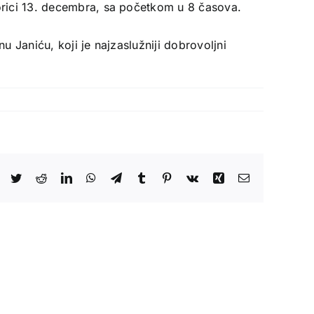
gorici 13. decembra, sa početkom u 8 časova.
 Janiću, koji je najzaslužniji dobrovoljni
Facebook
Twitter
Reddit
LinkedIn
WhatsApp
Telegram
Tumblr
Pinterest
Vk
Xing
Email