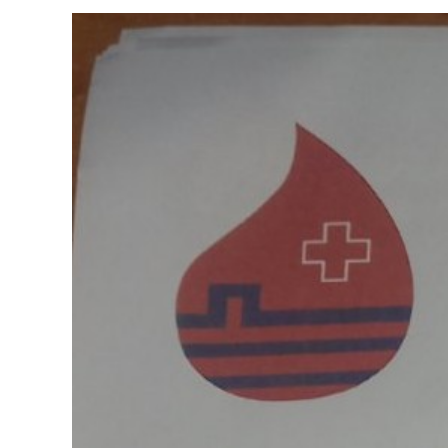
View
Larger
Image