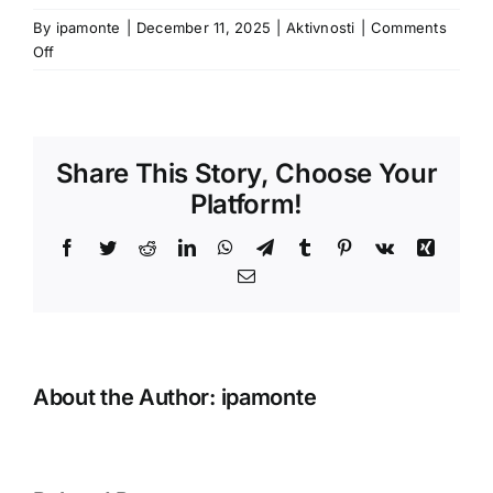
By
ipamonte
|
December 11, 2025
|
Aktivnosti
|
Comments
on
Off
Share This Story, Choose Your
Platform!
Facebook
Twitter
Reddit
LinkedIn
WhatsApp
Telegram
Tumblr
Pinterest
Vk
Xing
Email
About the Author:
ipamonte