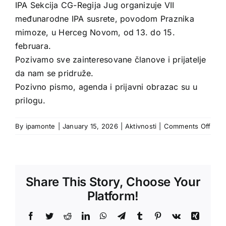
IPA Sekcija CG-Regija Jug organizuje VII
međunarodne IPA susrete, povodom Praznika
mimoze, u Herceg Novom, od 13. do 15.
februara.
Pozivamo sve zainteresovane članove i prijatelje
da nam se pridruže.
Pozivno pismo, agenda i prijavni obrazac su u
prilogu.
on
By
ipamonte
|
January 15, 2026
|
Aktivnosti
|
Comments Off
Share This Story, Choose Your
Platform!
Facebook
Twitter
Reddit
LinkedIn
WhatsApp
Telegram
Tumblr
Pinterest
Vk
Xing