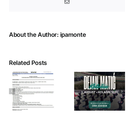
Email
About the Author:
ipamonte
Related Posts
IPA Crna
IPA Crna
Gora
Gora