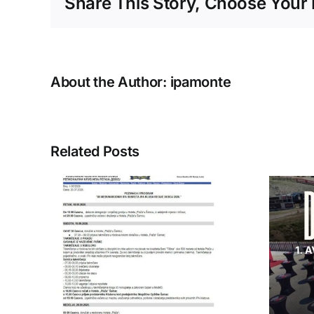
Share This Story, Choose Your 
About the Author:
ipamonte
Related Posts
IPA Crna Gora