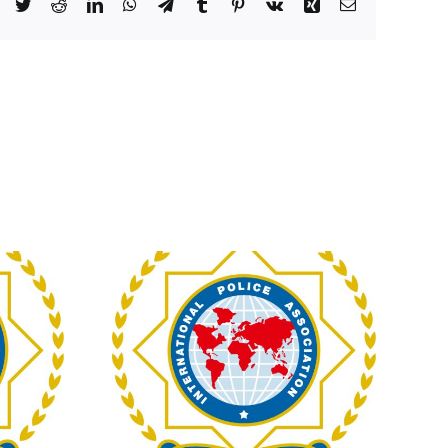
Facebook
Twitter
Reddit
LinkedIn
WhatsApp
Telegram
Tumblr
Pinterest
Vk
Xing
Email