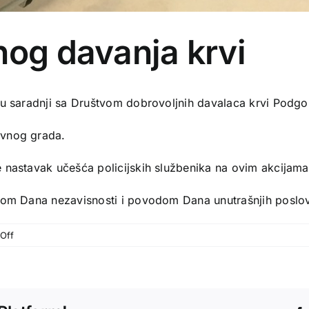
nog davanja krvi
 u saradnji sa Društvom dobrovoljnih davalaca krvi Podgor
avnog grada.
 nastavak učešća policijskih službenika na ovim akcijama
odom Dana nezavisnosti i povodom Dana unutrašnjih poslo
on
Off
Akcija
dobrovoljnog
davanja
krvi