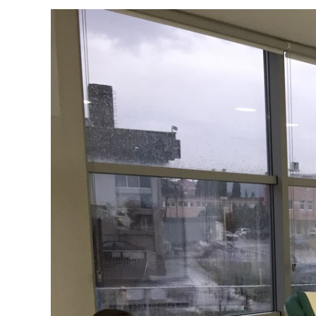
View
Larger
Image