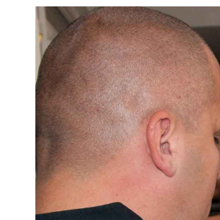
View
Larger
Image