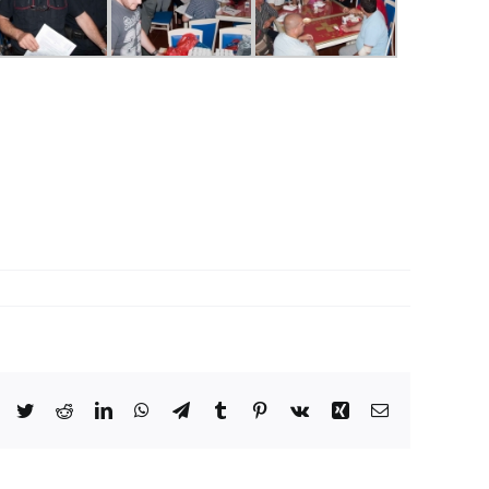
Facebook
Twitter
Reddit
LinkedIn
WhatsApp
Telegram
Tumblr
Pinterest
Vk
Xing
Email