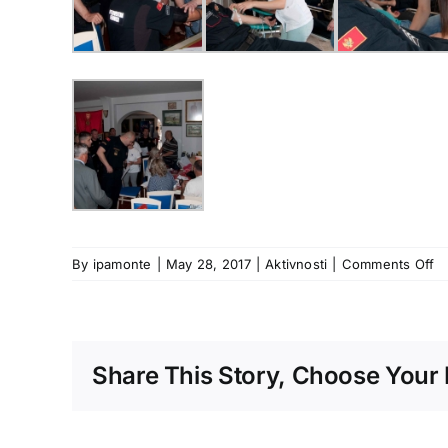
o
By
ipamonte
|
May 28, 2017
|
Aktivnosti
|
Comments Off
Ak
do
da
kr
Share This Story, Choose Your 
u
Č