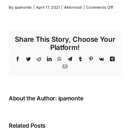
on
By
ipamonte
|
April 17, 2021
|
Aktivnosti
|
Comments Off
Članovi
IPA
Sekcija
Crna
Share This Story, Choose Your
Gora
uključili
Platform!
su
se
Facebook
Twitter
Reddit
LinkedIn
WhatsApp
Telegram
Tumblr
Pinterest
Vk
Xing
u
Email
akciju
sadnje
određen
broja
sadnica,
About the Author:
ipamonte
povodo
Svjetsko
dana
šuma
Related Posts