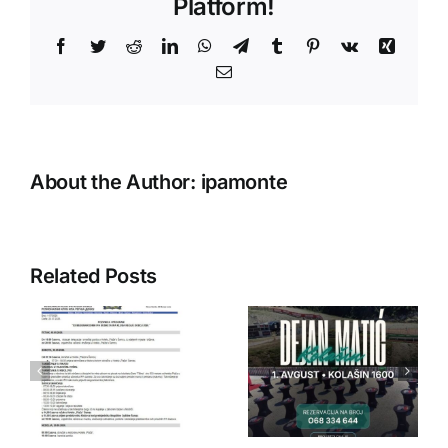
Platform!
Facebook
Twitter
Reddit
LinkedIn
WhatsApp
Telegram
Tumblr
Pinterest
Vk
Xing
Email
About the Author:
ipamonte
Related Posts
IPA Crna
IPA Crna
Gora
Gora