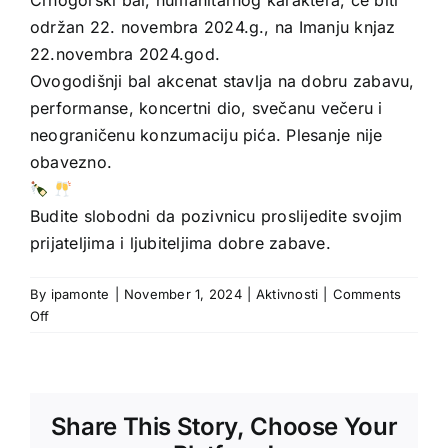
Crnogorski bal, humanitarnog karaktera, će biti
održan 22. novembra 2024.g., na Imanju knjaz
22.novembra 2024.god.
Ovogodišnji bal akcenat stavlja na dobru zabavu,
performanse, koncertni dio, svečanu večeru i
neograničenu konzumaciju pića. Plesanje nije
obavezno.
Budite slobodni da pozivnicu proslijedite svojim
prijateljima i ljubiteljima dobre zabave.
By
ipamonte
|
November 1, 2024
|
Aktivnosti
|
Comments
on
Off
Crnogorski
bal
Share This Story, Choose Your