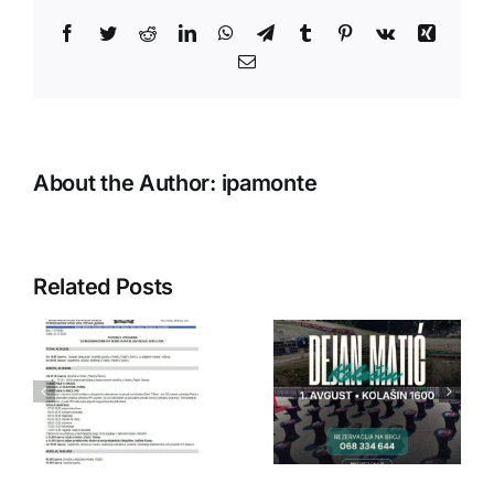
Facebook
Twitter
Reddit
LinkedIn
WhatsApp
Telegram
Tumblr
Pinterest
Vk
Xing
Email
About the Author:
ipamonte
Related Posts
IPA Crna
IPA Crna
Gora
Gora