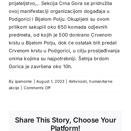
prijateljstvo,,. Sekcija Crna Gora se pridružila
ovoj manifestaciji organizacijom događaja u
Podgorici i Bijelom Polju. Okupljeni su ovom
prilikom sakupili oko 650 komada odjevnih
predmeta, od kojih je 500 donirano Crvenom
krstu u Bijelom Polju, dok će ostatak biti predat
Crvenom krstu u Podgorici, u cilju prosljeđivanja
onima kojima su najpotrebniji. Šetnja brdom
Gorica je završena oko 10h.
By
ipamonte
|
August 1, 2023
|
Aktivnosti
,
humanitarne
on
akcije
|
Comments Off
IPA
Montenegro
Share This Story, Choose Your
Platform!