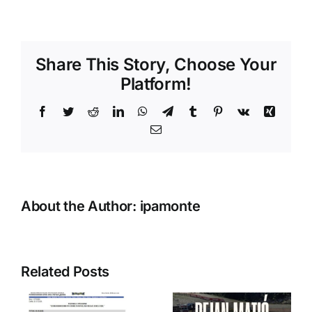
Obuka
o
savremenim
protiv
Share This Story, Choose Your
terorističkim
aktivnostima
Platform!
Facebook
Twitter
Reddit
LinkedIn
WhatsApp
Telegram
Tumblr
Pinterest
Vk
Xing
Email
About the Author:
ipamonte
Related Posts