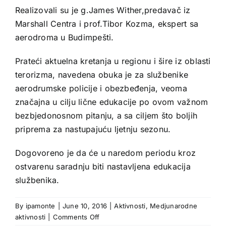
Realizovali su je g.James Wither,predavač iz
Marshall Centra i prof.Tibor Kozma, ekspert sa
aerodroma u Budimpešti.
Prateći aktuelna kretanja u regionu i šire iz oblasti
terorizma, navedena obuka je za službenike
aerodrumske policije i obezbeđenja, veoma
značajna u cilju lične edukacije po ovom važnom
bezbjedonosnom pitanju, a sa ciljem što boljih
priprema za nastupajuću ljetnju sezonu.
Dogovoreno je da će u naredom periodu kroz
ostvarenu saradnju biti nastavljena edukacija
službenika.
By
ipamonte
|
June 10, 2016
|
Aktivnosti
,
Medjunarodne
on
aktivnosti
|
Comments Off