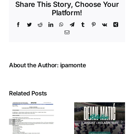
Share This Story, Choose Your
rukovodstvo
IPA
Platform!
Sekcije
posjetili
Facebook
Twitter
Reddit
LinkedIn
WhatsApp
Telegram
Tumblr
Pinterest
Vk
Xing
Dom
Email
starih
lica
“Duga”
About the Author:
ipamonte
Related Posts
IPA Crna
IPA Crna
Gora
Gora