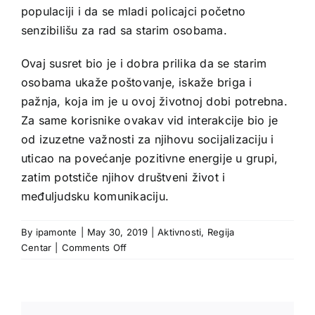
populaciji i da se mladi policajci početno
senzibilišu za rad sa starim osobama.
Ovaj susret bio je i dobra prilika da se starim
osobama ukaže poštovanje, iskaže briga i
pažnja, koja im je u ovoj životnoj dobi potrebna.
Za same korisnike ovakav vid interakcije bio je
od izuzetne važnosti za njihovu socijalizaciju i
uticao na povećanje pozitivne energije u grupi,
zatim potstiče njihov društveni život i
međuljudsku komunikaciju.
By
ipamonte
|
May 30, 2019
|
Aktivnosti
,
Regija
on
Centar
|
Comments Off
Polaznici
Policijske
akademije
i