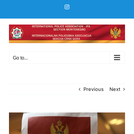
Skip
Instagram
to
content
Go to...
Previous
Next
View
Larger
Image