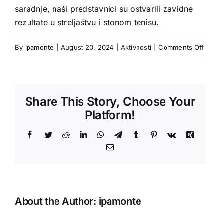
saradnje, naši predstavnici su ostvarili zavidne
rezultate u streljaštvu i stonom tenisu.
on
By
ipamonte
|
August 20, 2024
|
Aktivnosti
|
Comments Off
Preds
IPA
Sekci
Crna
Share This Story, Choose Your
Gora
su
Platform!
učest
na
Facebook
Twitter
Reddit
LinkedIn
WhatsApp
Telegram
Tumblr
Pinterest
Vk
Xing
X
Email
IPA
susr
About the Author:
ipamonte