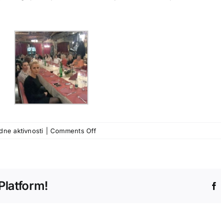
on
ne aktivnosti
|
Comments Off
Predstavnici
IPA
Srbije
u
Platform!
posjeti
našim
kolegama