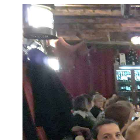
View
Larger
Image