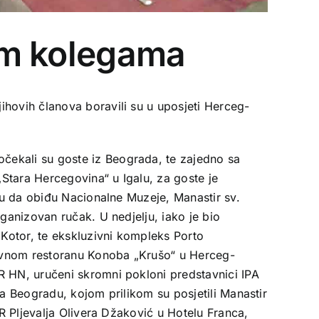
šim kolegama
ihovih članova boravili su u uposjeti Herceg-
čekali su goste iz Beograda, te zajedno sa
„Stara Hercegovina“ u Igalu, za goste je
iku da obiđu Nacionalne Muzeje, Manastir sv.
ganizovan ručak. U nedjelju, iako je bio
 Kotor, te ekskluzivni kompleks Porto
zivnom restoranu Konoba „Krušo“ u Herceg-
R HN, uručeni skromni pokloni predstavnici IPA
ma Beogradu, kojom prilikom su posjetili Manastir
PR Pljevalja Olivera Džaković u Hotelu Franca,