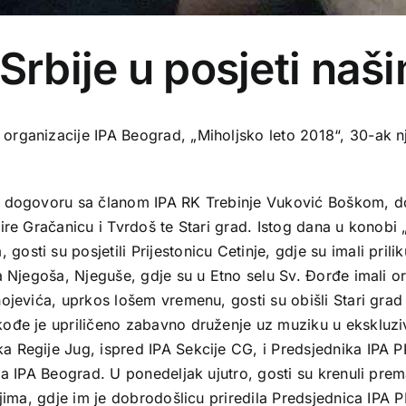
 Srbije u posjeti na
rganizacije IPA Beograd, „Miholjsko leto 2018“, 30-ak nj
u dogovoru sa članom IPA RK Trebinje Vuković Boškom, do
ire Gračanicu i Tvrdoš te Stari grad. Istog dana u konobi 
sti su posjetili Prijestonicu Cetinje, gdje su imali pril
a Njegoša, Njeguše, gdje su u Etno selu Sv. Đorđe imali or
ojevića, uprkos lošem vremenu, gosti su obišli Stari grad
akođe je upriličeno zabavno druženje uz muziku u eksklu
 Regije Jug, ispred IPA Sekcije CG, i Predsjednika IPA P
ja IPA Beograd. U ponedeljak ujutro, gosti su krenuli pre
ljima, gdje im je dobrodošlicu priredila Predsjednica IPA 