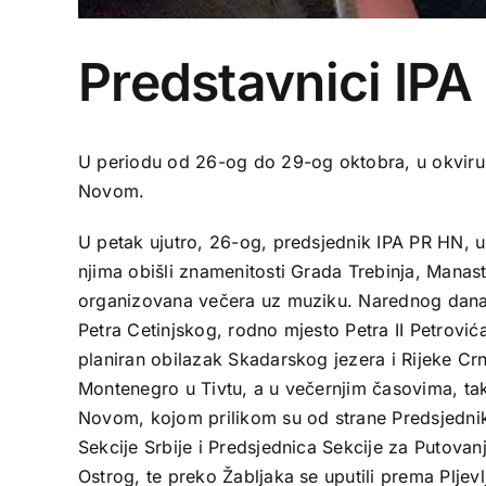
Predstavnici IPA
U periodu od 26-og do 29-og oktobra, u okviru o
Novom.
U petak ujutro, 26-og, predsjednik IPA PR HN, 
njima obišli znamenitosti Grada Trebinja, Manast
organizovana večera uz muziku. Narednog dana, go
Petra Cetinjskog, rodno mjesto Petra II Petrović
planiran obilazak Skadarskog jezera i Rijeke Crn
Montenegro u Tivtu, a u večernjim časovima, t
Novom, kojom prilikom su od strane Predsjednika
Sekcije Srbije i Predsjednica Sekcije za Putovan
Ostrog, te preko Žabljaka se uputili prema Pljev