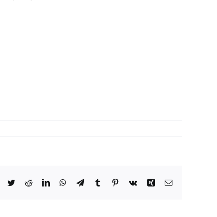
Facebook
Twitter
Reddit
LinkedIn
WhatsApp
Telegram
Tumblr
Pinterest
Vk
Xing
Email