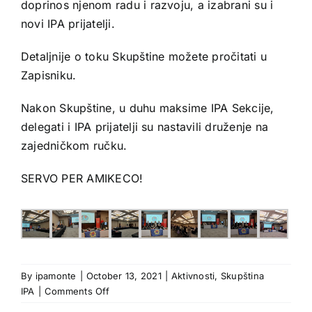
doprinos njenom radu i razvoju, a izabrani su i
novi IPA prijatelji.
Detaljnije o toku Skupštine možete pročitati u
Zapisniku.
Nakon Skupštine, u duhu maksime IPA Sekcije,
delegati i IPA prijatelji su nastavili druženje na
zajedničkom ručku.
SERVO PER AMIKECO!
By
ipamonte
|
October 13, 2021
|
Aktivnosti
,
Skupština
on
IPA
|
Comments Off
Redovna