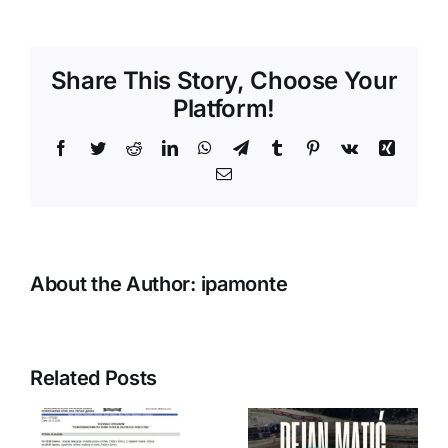
godišnja
sjednica
Skupštine
Share This Story, Choose Your
IPA
Sekcije
Platform!
Crne
Gore
Facebook
Twitter
Reddit
LinkedIn
WhatsApp
Telegram
Tumblr
Pinterest
Vk
Xing
Email
About the Author:
ipamonte
Related Posts