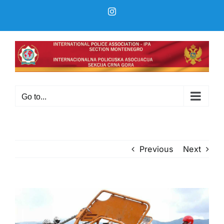
Skip
Instagram
to
content
Go to...
Previous
Next
View
Larger
Image