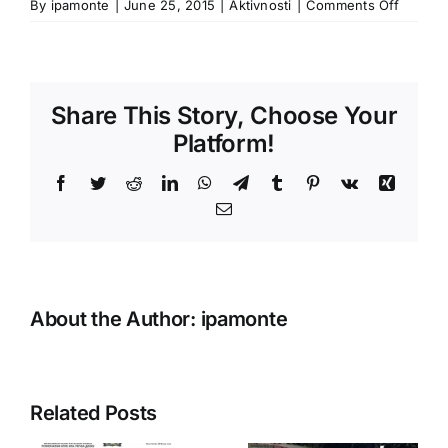
on
By
ipamonte
|
June 25, 2015
|
Aktivnosti
|
Comments Off
Relly
vožnja
padina
Bjelasi
Share This Story, Choose Your
Platform!
Facebook
Twitter
Reddit
LinkedIn
WhatsApp
Telegram
Tumblr
Pinterest
Vk
Xing
Email
About the Author:
ipamonte
Related Posts