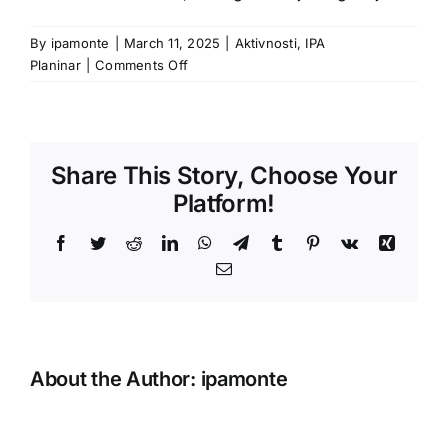
By
ipamonte
|
March 11, 2025
|
Aktivnosti
,
IPA
on
Planinar
|
Comments Off
Sinjavinski
maraton
Share This Story, Choose Your
Platform!
Facebook
Twitter
Reddit
LinkedIn
WhatsApp
Telegram
Tumblr
Pinterest
Vk
Xing
Email
About the Author:
ipamonte