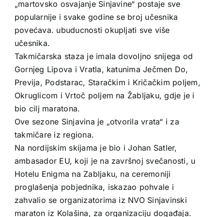
„martovsko osvajanje Sinjavine“ postaje sve
popularnije i svake godine se broj učesnika
povećava. ubuducnosti okupljati sve više
učesnika.
Takmičarska staza je imala dovoljno snijega od
Gornjeg Lipova i Vratla, katunima Ječmen Do,
Previja, Podstarac, Staračkim i Kričačkim poljem,
Okruglicom i Vrtoč poljem na Žabljaku, gdje je i
bio cilj maratona.
Ove sezone Sinjavina je „otvorila vrata“ i za
takmičare iz regiona.
Na nordijskim skijama je bio i Johan Satler,
ambasador EU, koji je na završnoj svečanosti, u
Hotelu Enigma na Zabljaku, na ceremoniji
proglašenja pobjednika, iskazao pohvale i
zahvalio se organizatorima iz NVO Sinjavinski
maraton iz Kolašina, za organizaciju događaja.