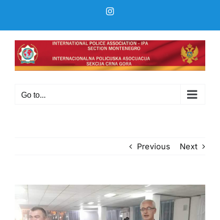
Skip
Instagram
to
content
Go to...
Previous
Next
View
Larger
Image