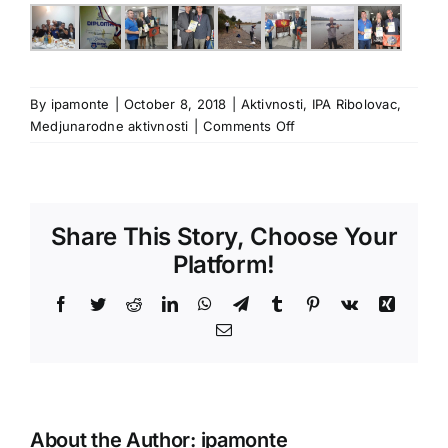
By
ipamonte
|
October 8, 2018
|
Aktivnosti
,
IPA Ribolovac
,
on
Medjunarodne aktivnosti
|
Comments Off
VII
međunarodni
IPA
susreti,
Share This Story, Choose Your
Doboj
Platform!
Facebook
Twitter
Reddit
LinkedIn
WhatsApp
Telegram
Tumblr
Pinterest
Vk
Xing
Email
About the Author:
ipamonte