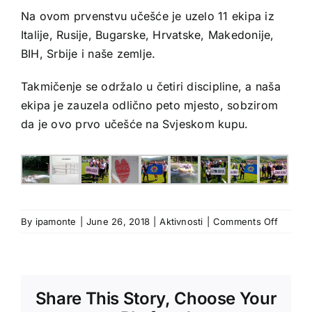
Na ovom prvenstvu učešće je uzelo 11 ekipa iz
Italije, Rusije, Bugarske, Hrvatske, Makedonije,
BIH, Srbije i naše zemlje.
Takmičenje se održalo u četiri discipline, a naša
ekipa je zauzela odlično peto mjesto, sobzirom
da je ovo prvo učešće na Svjeskom kupu.
on
By
ipamonte
|
June 26, 2018
|
Aktivnosti
|
Comments Off
Ekipa
IPA
Sekcija
Crne
Share This Story, Choose Your
Gore