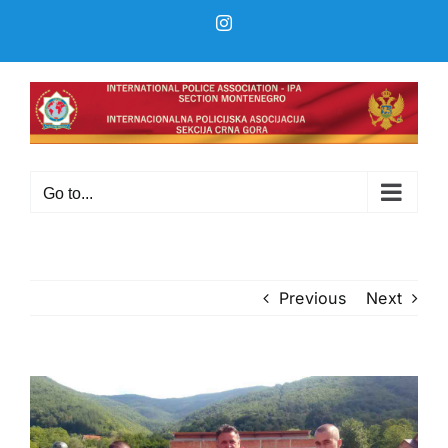
Skip
Instagram
to
content
Go to...
Previous
Next
View
Larger
Image