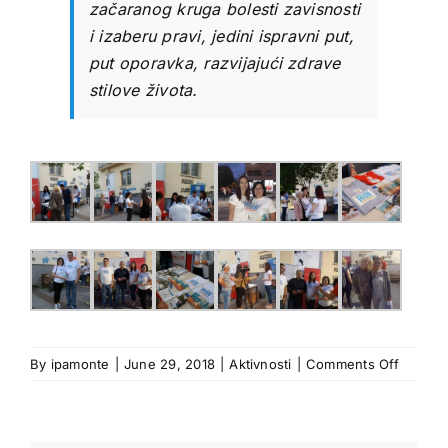
začaranog kruga bolesti zavisnosti
i izaberu pravi, jedini ispravni put,
put oporavka, razvijajući zdrave
stilove života.
on
By
ipamonte
|
June 29, 2018
|
Aktivnosti
|
Comments Off
Zajedn
akcijom
“Budi