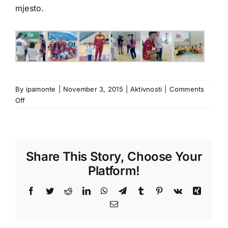
mjesto.
By
ipamonte
|
November 3, 2015
|
Aktivnosti
|
Comments
on
Off
Humanitarna
akcija
posvećena
samohranoj
Share This Story, Choose Your
majci
Mirjani
Platform!
Milačić
Facebook
Twitter
Reddit
LinkedIn
WhatsApp
Telegram
Tumblr
Pinterest
Vk
Xing
Email