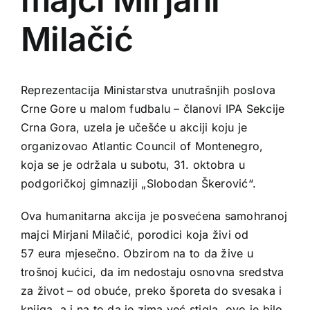
Milačić
Reprezentacija Ministarstva unutrašnjih poslova
Crne Gore u malom fudbalu – članovi IPA Sekcije
Crna Gora, uzela je učešće u akciji koju je
organizovao Atlantic Council of Montenegro,
koja se je održala u subotu, 31. oktobra u
podgoričkoj gimnaziji „Slobodan Škerović“.
Ova humanitarna akcija je posvećena samohranoj
majci Mirjani Milačić, porodici koja živi od
57 eura mjesečno. Obzirom na to da žive u
trošnoj kućici, da im nedostaju osnovna sredstva
za život – od obuće, preko šporeta do svesaka i
knjiga, a i na to da je zima već stigla, ovo je bilo