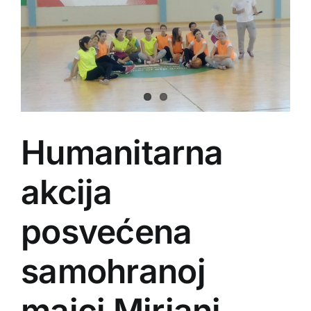
Humanitarna
akcija
posvećena
samohranoj
majci Mirjani