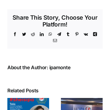
5.
mjesto
na
Share This Story, Choose Your
svjetskom
prvenstvu
Platform!
u
malom
Facebook
Twitter
Reddit
LinkedIn
WhatsApp
Telegram
Tumblr
Pinterest
Vk
Xing
fudbalu
Email
About the Author:
ipamonte
Related Posts