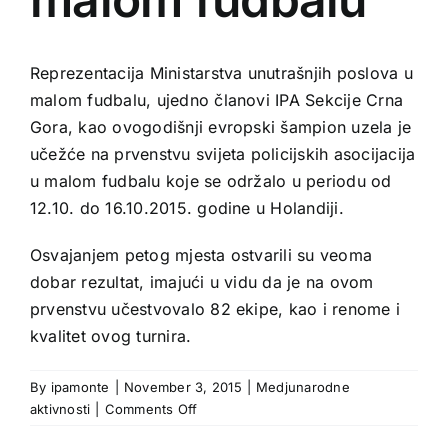
Reprezentacija Ministarstva unutrašnjih poslova u
malom fudbalu, ujedno članovi IPA Sekcije Crna
Gora, kao ovogodišnji evropski šampion uzela je
učežće na prvenstvu svijeta policijskih asocijacija
u malom fudbalu koje se održalo u periodu od
12.10. do 16.10.2015. godine u Holandiji.
Osvajanjem petog mjesta ostvarili su veoma
dobar rezultat, imajući u vidu da je na ovom
prvenstvu učestvovalo 82 ekipe, kao i renome i
kvalitet ovog turnira.
By
ipamonte
|
November 3, 2015
|
Medjunarodne
on
aktivnosti
|
Comments Off
Osvojeno