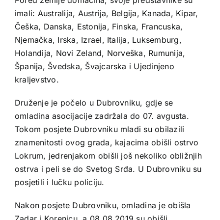
Pored zemlje domaćina, svoje predstavnike su
imali: Australija, Austrija, Belgija, Kanada, Kipar,
Češka, Danska, Estonija, Finska, Francuska,
Njemačka, Irska, Izrael, Italija, Luksemburg,
Holandija, Novi Zeland, Norveška, Rumunija,
Španija, Švedska, Švajcarska i Ujedinjeno
kraljevstvo.
Druženje je počelo u Dubrovniku, gdje se
omladina asocijacije zadržala do 07. avgusta.
Tokom posjete Dubrovniku mladi su obilazili
znamenitosti ovog grada, kajacima obišli ostrvo
Lokrum, jedrenjakom obišli još nekoliko obližnjih
ostrva i peli se do Svetog Srđa. U Dubrovniku su
posjetili i lučku policiju.
Nakon posjete Dubrovniku, omladina je obišla
Zadar i Korenicu, a 08.08.2019 su obišli