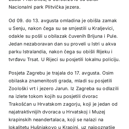
Nacionalni park Plitvička jezera.
Od 09. do 13. avgusta omladina je obišla zamak
u Senju, nakon čega su se smjestili u Kraljevici,
odakle su pošli u obilazak čuvenih Brijuna i Pule.
Jedan nezaboravan dan su proveli u Istri u akva
parku Istralandia, nakon čega su obišli Rijeku i
tvrđavu Trsat. U Rijeci su posjetili lokalnu policiju.
Posjeta Zagrebu je trajala do 17. avgusta. Osim
obilaska znamenitosti grada, mladi su posjetili
Zoološki vrt i jezero Jarun. Iz Zagreba su odlazili
na izlete tokom kojih su posjetili dvorac
Trakošćan u Hrvatskom zagorju, koji je jedan od
najatraktivnijih dvoraca u Hrvatskoj i Muzej
krapinskih neandertalaca, koji se nalazi na
lokalitetu Hušnjakovo u Krapini, uz najpoznatije