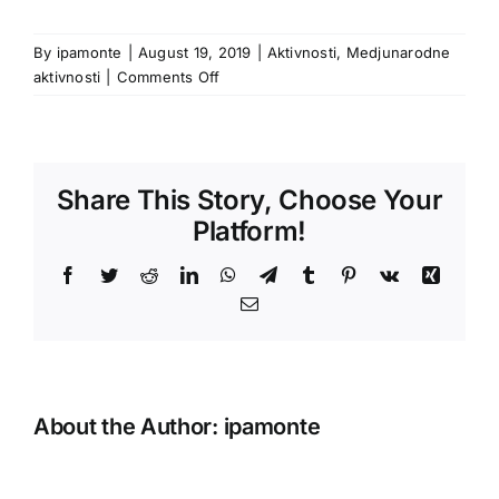
By
ipamonte
|
August 19, 2019
|
Aktivnosti
,
Medjunarodne
on
aktivnosti
|
Comments Off
Međunarodno
okupljanje
mladih
–
Share This Story, Choose Your
Republika
Hrvatska
Platform!
(03-
17.08.2019)
Facebook
Twitter
Reddit
LinkedIn
WhatsApp
Telegram
Tumblr
Pinterest
Vk
Xing
Email
About the Author:
ipamonte