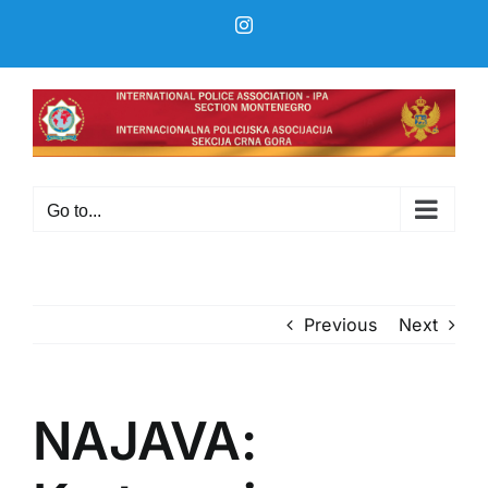
Skip
Instagram
to
content
Go to...
Previous
Next
NAJAVA: