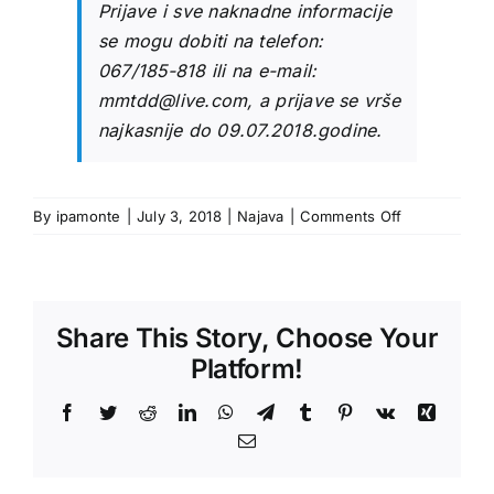
Prijave i sve naknadne informacije
se mogu dobiti na telefon:
067/185-818 ili na e-mail:
mmtdd@live.com, a prijave se vrše
najkasnije do 09.07.2018.godine.
on
By
ipamonte
|
July 3, 2018
|
Najava
|
Comments Off
NAJAVA:
Krstarenje
Bokokotorsk
zalivom,
Share This Story, Choose Your
polazak
iz
Platform!
Tivta
Facebook
Twitter
Reddit
LinkedIn
WhatsApp
Telegram
Tumblr
Pinterest
Vk
Xing
Email