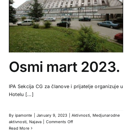
Osmi mart 2023.
IPA Sekcija CG za članove i prijatelje organizuje u
Hotelu [...]
By
ipamonte
|
January 9, 2023
|
Aktivnosti
,
Medjunarodne
on
aktivnosti
,
Najava
|
Comments Off
Osmi
Read More