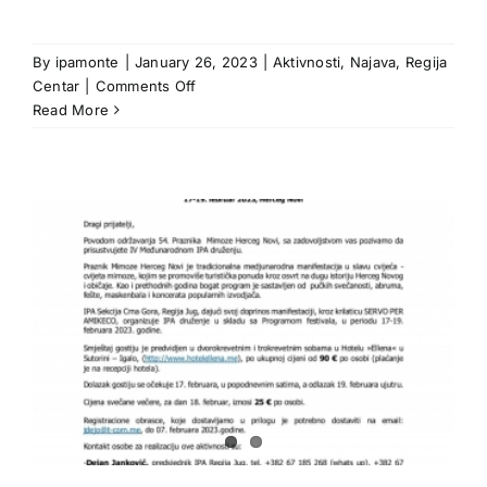
By
ipamonte
|
January 26, 2023
|
Aktivnosti
,
Najava
,
Regija
on
Centar
|
Comments Off
Novogodišnje
Read More
druženje-
najava