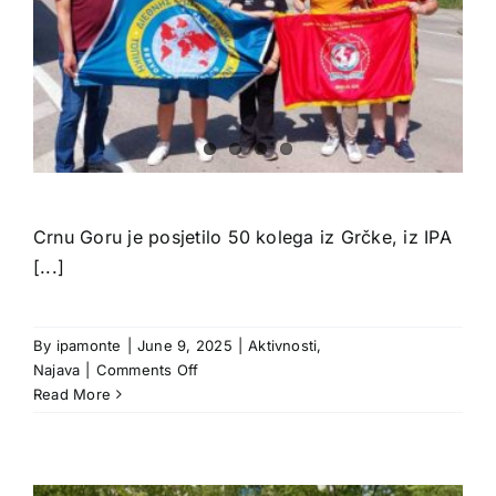
Crnu Goru je posjetilo 50 kolega iz Grčke, iz IPA
[...]
By
ipamonte
|
June 9, 2025
|
Aktivnosti
,
on
Najava
|
Comments Off
Read More