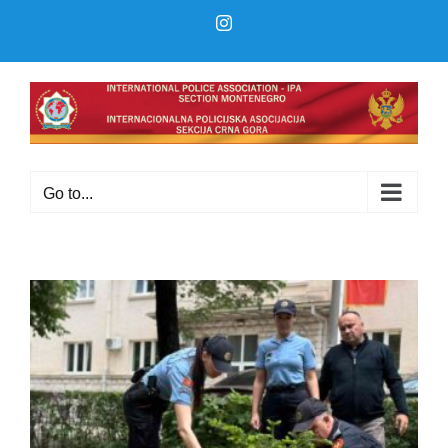
Skip
Instagram
to
content
Go to...