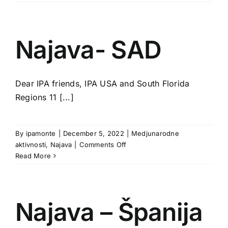
mart
2023.
Najava- SAD
Dear IPA friends, IPA USA and South Florida
Regions 11 [...]
By
ipamonte
|
December 5, 2022
|
Medjunarodne
on
aktivnosti
,
Najava
|
Comments Off
Najava-
Read More
SAD
Najava – Španija