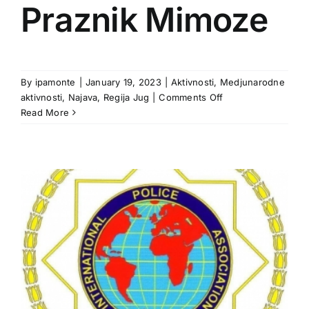
Praznik Mimoze
By
ipamonte
|
January 19, 2023
|
Aktivnosti
,
Medjunarodne
on
aktivnosti
,
Najava
,
Regija Jug
|
Comments Off
Praznik
Read More
Mimoze