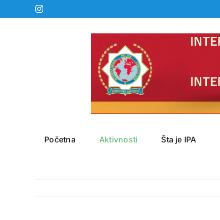
Skip
Instagram
to
content
Početna
Aktivnosti
Šta je IPA