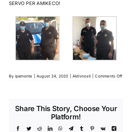
SERVO PER AMIKECO!
on
By
ipamonte
|
August 24, 2020
|
Aktivnosti
|
Comments Off
Naša
Sekci
je
nasta
Share This Story, Choose Your
sa
prev
Platform!
akci
podr
Facebook
Twitter
Reddit
LinkedIn
WhatsApp
Telegram
Tumblr
Pinterest
Vk
Xing