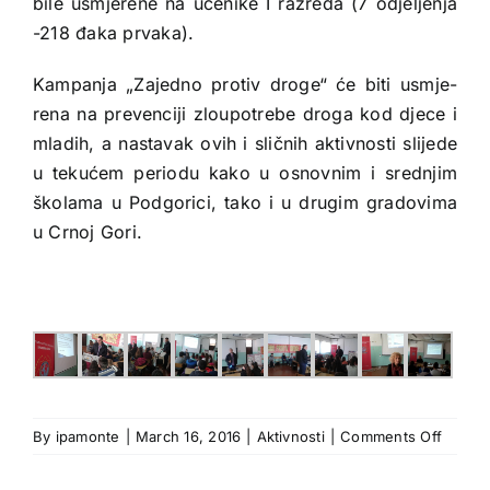
bile usmjerene na učenike I razreda (7 odjeljenja
-218 đaka prvaka).
Kam­pa­nja „Za­jed­no pro­tiv dro­ge“ će bi­ti usmje­
rena na pre­ven­ci­ji zlo­u­po­tre­be dro­ga kod dje­ce i
mla­dih, a nastavak ovih i sličnih aktivnosti slijede
u tekućem periodu kako u osnovnim i srednjim
školama u Podgorici, tako i u drugim gradovima
u Crnoj Gori.
on
By
ipamonte
|
March 16, 2016
|
Aktivnosti
|
Comments Off
Nastav
aktivno