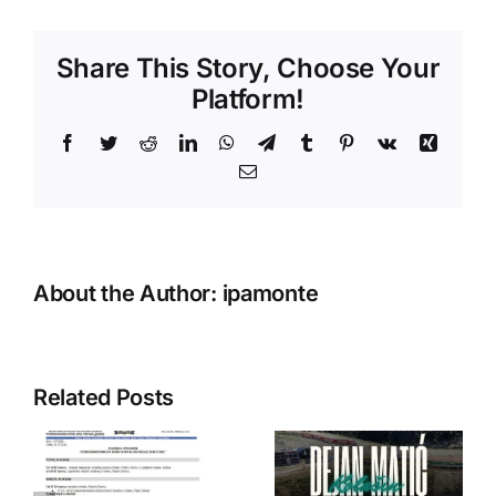
u
okviru
Share This Story, Choose Your
projek
“Zajed
Platform!
protiv
droge”
Facebook
Twitter
Reddit
LinkedIn
WhatsApp
Telegram
Tumblr
Pinterest
Vk
Xing
Email
About the Author:
ipamonte
Related Posts