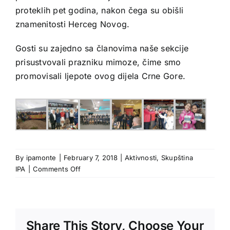
proteklih pet godina, nakon čega su obišli
znamenitosti Herceg Novog.
Gosti su zajedno sa članovima naše sekcije
prisustvovali prazniku mimoze, čime smo
promovisali ljepote ovog dijela Crne Gore.
By
ipamonte
|
February 7, 2018
|
Aktivnosti
,
Skupština
on
IPA
|
Comments Off
Obilježen
jubilej
–
pet
Share This Story, Choose Your
godina