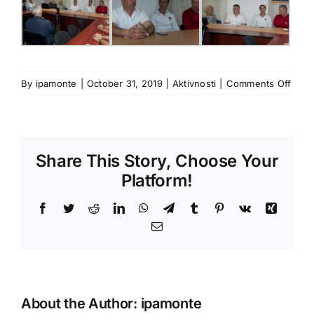
on
By
ipamonte
|
October 31, 2019
|
Aktivnosti
|
Comments Off
OBIL
JUBI
–
6
Share This Story, Choose Your
godi
posto
Platform!
IPA
CG
Facebook
Twitter
Reddit
LinkedIn
WhatsApp
Telegram
Tumblr
Pinterest
Vk
Xing
Email
About the Author:
ipamonte