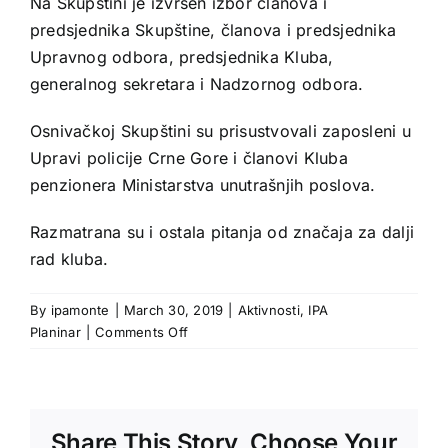
Na Skupštini je izvršen izbor članova i
predsjednika Skupštine, članova i predsjednika
Upravnog odbora, predsjednika Kluba,
generalnog sekretara i Nadzornog odbora.
Osnivačkoj Skupštini su prisustvovali zaposleni u
Upravi policije Crne Gore i članovi Kluba
penzionera Ministarstva unutrašnjih poslova.
Razmatrana su i ostala pitanja od značaja za dalji
rad kluba.
By
ipamonte
|
March 30, 2019
|
Aktivnosti
,
IPA
on
Planinar
|
Comments Off
Održana
osnivačka
Skupština
Planinarskog
Share This Story, Choose Your
kluba