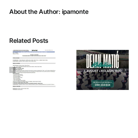
Friendship
Weeks
About the Author:
ipamonte
2016“
Related Posts
IPA Crna
IPA Crna
Gora
Gora