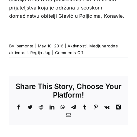
prijateljstva koja je održana u seoskom
domaćinstvu obitelji Glavić u Poljicima, Konavle.
By
ipamonte
|
May 10, 2016
|
Aktivnosti
,
Medjunarodne
on
aktivnosti
,
Regija Jug
|
Comments Off
Posjeta
IPA
prijatelja
u
Share This Story, Choose Your
okviru
međunarodne
Platform!
sedmice
prijateljstva
Facebook
Twitter
Reddit
LinkedIn
WhatsApp
Telegram
Tumblr
Pinterest
Vk
Xing
pod
Email
nazivom
„IPA
Dubrovnik