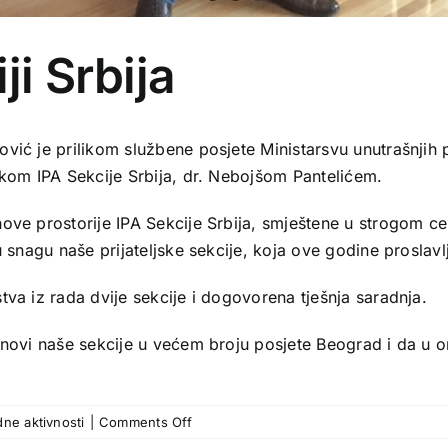
ji Srbija
vić je prilikom službene posjete Ministarsvu unutrašnjih po
ikom IPA Sekcije Srbija, dr. Nebojšom Pantelićem.
nove prostorije IPA Sekcije Srbija, smještene u strogom c
u snagu naše prijateljske sekcije, koja ove godine proslav
tva iz rada dvije sekcije i dogovorena tješnja saradnja.
lanovi naše sekcije u većem broju posjete Beograd i da u 
on
ne aktivnosti
|
Comments Off
Posjeta