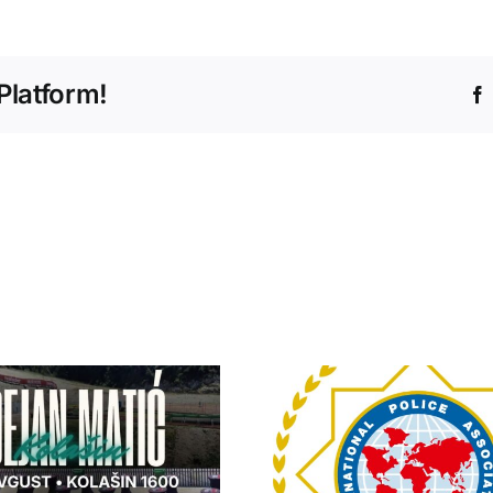
IPA
Sekciji
Srbija
Platform!