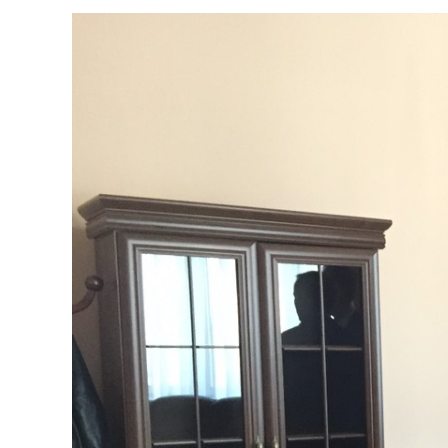
View
Larger
Image