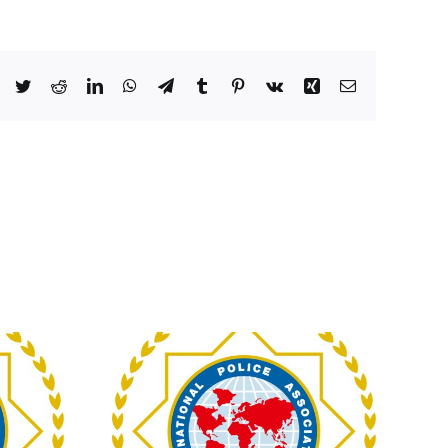
Facebook
Twitter
Reddit
LinkedIn
WhatsApp
Telegram
Tumblr
Pinterest
Vk
Xing
Email