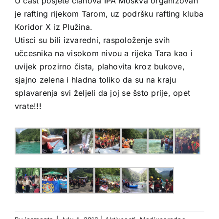
U čast posjete članova IPA Moskva organizovan
je rafting rijekom Tarom, uz podršku rafting kluba
Koridor X iz Plužina.
Utisci su bili izvaredni, raspoloženje svih
učcesnika na visokom nivou a rijeka Tara kao i
uvijek prozirno čista, plahovita kroz bukove,
sjajno zelena i hladna toliko da su na kraju
splavarenja svi željeli da joj se šsto prije, opet
vrate!!!