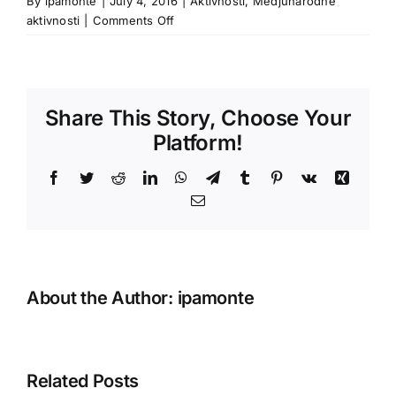
By
ipamonte
|
July 4, 2016
|
Aktivnosti
,
Medjunarodne
on
aktivnosti
|
Comments Off
Rafting
rijekom
Tarom
u
Share This Story, Choose Your
čast
posjete
Platform!
članova
IPA
Facebook
Twitter
Reddit
LinkedIn
WhatsApp
Telegram
Tumblr
Pinterest
Vk
Xing
Moskva
Email
About the Author:
ipamonte
Related Posts