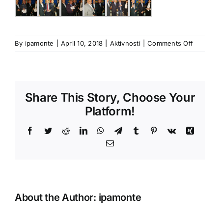
on
By
ipamonte
|
April 10, 2018
|
Aktivnosti
|
Comments Off
Uručene
značke
i
članske
Share This Story, Choose Your
karte
IPA
Platform!
prijatelj
Facebook
Twitter
Reddit
LinkedIn
WhatsApp
Telegram
Tumblr
Pinterest
Vk
Xing
Email
About the Author:
ipamonte