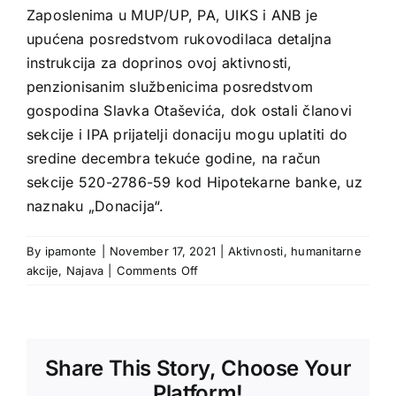
Zaposlenima u MUP/UP, PA, UIKS i ANB je
upućena posredstvom rukovodilaca detaljna
instrukcija za doprinos ovoj aktivnosti,
penzionisanim službenicima posredstvom
gospodina Slavka Otaševića, dok ostali članovi
sekcije i IPA prijatelji donaciju mogu uplatiti do
sredine decembra tekuće godine, na račun
sekcije 520-2786-59 kod Hipotekarne banke, uz
naznaku „Donacija“.
By
ipamonte
|
November 17, 2021
|
Aktivnosti
,
humanitarne
on
akcije
,
Najava
|
Comments Off
Humanitarna
akcija
“Nijesu
zaboravljeni”
Share This Story, Choose Your
Platform!