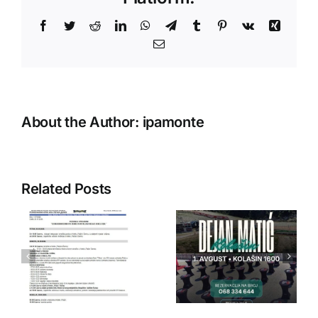
Facebook
Twitter
Reddit
LinkedIn
WhatsApp
Telegram
Tumblr
Pinterest
Vk
Xing
Email
About the Author:
ipamonte
Related Posts
IPA Crna
IPA Crna
Gora
Gora