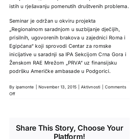
istih u rješavanju pomenutih društvenih problema.
Seminar je održan u okviru projekta
„Regionalnom saradnjom u suzbijanje dječijih,
prisilnih, ugovorenih brakova u zajednici Roma i
Egipćana“ koji sprovodi Centar za romske
inicijative u saradnji sa IPA Sekcijom Crna Gora i
Ženskom RAE Mrežom „PRVA“ uz finansijsku
podršku Američke ambasade u Podgorici.
By
ipamonte
|
November 13, 2015
|
Aktivnosti
|
Comments
on
Off
Održan
seminar
na
temu
Share This Story, Choose Your
„Senzibilizacija
službenika
Platform!