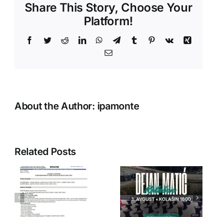
Share This Story, Choose Your
Platform!
Facebook
Twitter
Reddit
LinkedIn
WhatsApp
Telegram
Tumblr
Pinterest
Vk
Xing
Email
About the Author:
ipamonte
Related Posts
IPA Crna
IPA Crna
Gora
Gora