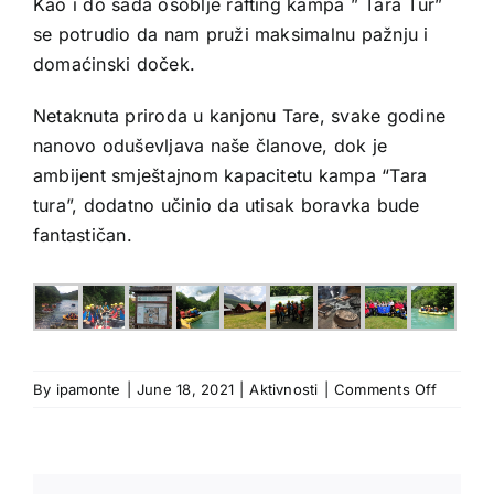
Kao i do sada osoblje rafting kampa ” Tara Tur”
se potrudio da nam pruži maksimalnu pažnju i
domaćinski doček.
Netaknuta priroda u kanjonu Tare, svake godine
nanovo oduševljava naše članove, dok je
ambijent smještajnom kapacitetu kampa “Tara
tura”, dodatno učinio da utisak boravka bude
fantastičan.
on
By
ipamonte
|
June 18, 2021
|
Aktivnosti
|
Comments Off
Rafting
na
Tari