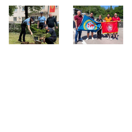
Novogodišn
druženje-
najava