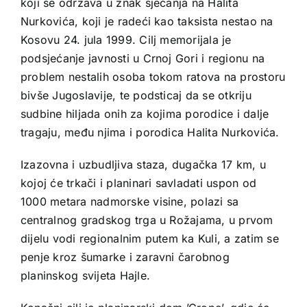
koji se održava u znak sjećanja na Halita
Nurkovića, koji je radeći kao taksista nestao na
Kosovu 24. jula 1999. Cilj memorijala je
podsjećanje javnosti u Crnoj Gori i regionu na
problem nestalih osoba tokom ratova na prostoru
bivše Jugoslavije, te podsticaj da se otkriju
sudbine hiljada onih za kojima porodice i dalje
tragaju, među njima i porodica Halita Nurkovića.
Izazovna i uzbudljiva staza, dugačka 17 km, u
kojoj će trkači i planinari savladati uspon od
1000 metara nadmorske visine, polazi sa
centralnog gradskog trga u Rožajama, u prvom
dijelu vodi regionalnim putem ka Kuli, a zatim se
penje kroz šumarke i zaravni čarobnog
planinskog svijeta Hajle.