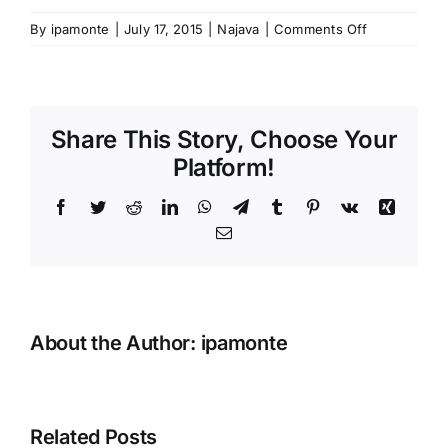
on
By
ipamonte
|
July 17, 2015
|
Najava
|
Comments Off
NAJAVA:
Akcija
IPA
Regije
Share This Story, Choose Your
Sjever
/
Platform!
Treći
memorijalni
Facebook
Twitter
Reddit
LinkedIn
WhatsApp
Telegram
Tumblr
Pinterest
Vk
Xing
planinski
Email
maraton
i
pohod
na
Hajlu,
About the Author:
ipamonte
25.
jul
2015.
Related Posts