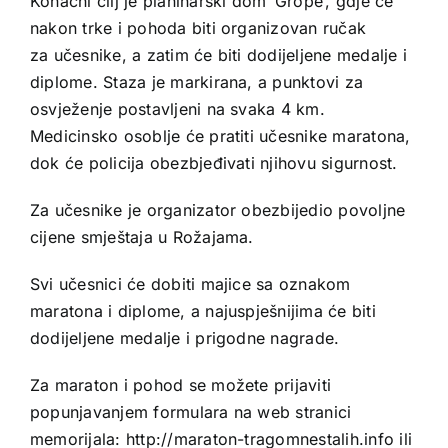
Konačni cilj je planinarski dom ’Grope’, gdje će
nakon trke i pohoda biti organizovan ručak
za učesnike, a zatim će biti dodijeljene medalje i
diplome. Staza je markirana, a punktovi za
osvježenje postavljeni na svaka 4 km.
Medicinsko osoblje će pratiti učesnike maratona,
dok će policija obezbjeđivati njihovu sigurnost.
Za učesnike je organizator obezbijedio povoljne
cijene smještaja u Rožajama.
Svi učesnici će dobiti majice sa oznakom
maratona i diplome, a najuspješnijima će biti
dodijeljene medalje i prigodne nagrade.
Za maraton i pohod se možete prijaviti
popunjavanjem formulara na web stranici
memorijala: http://maraton-tragomnestalih.info ili